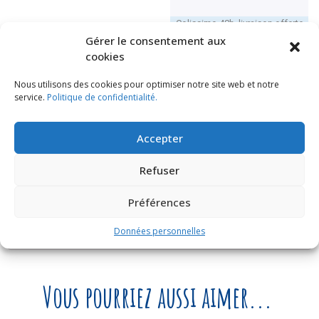
Colissimo 48h, livraison offerte
dès 49€ d’achats (en savoir +)
Gérer le consentement aux
Rupture de stock
cookies
Nous utilisons des cookies pour optimiser notre site web et notre
Informations complémentaires
service.
Politique de confidentialité.
Informations
Accepter
complémentaires
Refuser
Préférences
Dimensions
12 × 6 cm
Données personnelles
Vous pourriez aussi aimer...