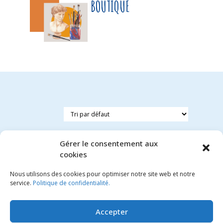
BOUTIQUE
Gérer le consentement aux
cookies
Nous utilisons des cookies pour optimiser notre site web et notre
Petit
service.
Politique de confidentialité.
dauphin
8.90
€
Accepter