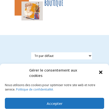
BOUTIQUE
Gérer le consentement aux
cookies
Nous utilisons des cookies pour optimiser notre site web et notre
Invitations
service.
Politique de confidentialité.
cupcake
5.95
€
Accepter