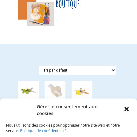
BOUTIQUE
Gérer le consentement aux
Dragon
Set de
Avion
cookies
à
6
avec
suspendre
ronds
son
Nous utilisons des cookies pour optimiser notre site web et notre
de
pilote à
service.
Politique de confidentialité.
1.95
€