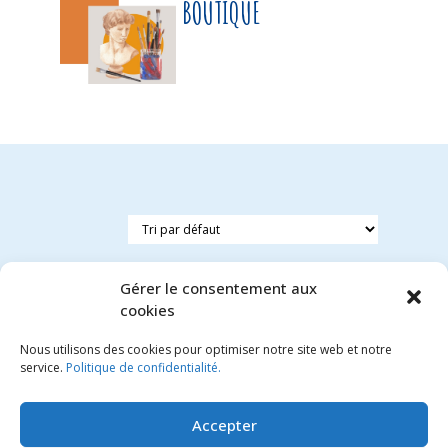
BOUTIQUE
Gérer le consentement aux
cookies
Nous utilisons des cookies pour optimiser notre site web et notre
Marteau
service.
Politique de confidentialité.
en bois
3.40
€
Accepter